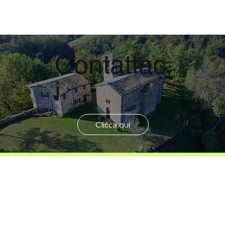
Contattac
News &
Eventi
i
Esplora ora
Clicca qui